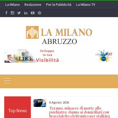
Skip
La Milano
Redazione
Per la Pubblicità
La Milano TV
to
content
6 Agosto 2026
ione contro la
Teramo, minacce di morte allo
Top News
ta: cinque misure
psichiatra: donna ai domiciliari con
del falso
braccialetto elettronico per stalking