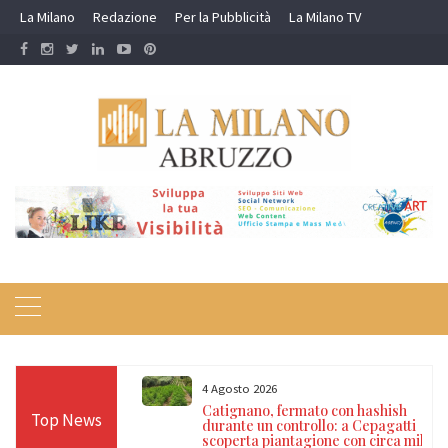
Skip
La Milano
Redazione
Per la Pubblicità
La Milano TV
to
content
4 Agosto 2026
nel mirino degli
Catignano, fermato con hashish
Top News
ne dopo tre
durante un controllo: a Cepagatti
onne
scoperta piantagione con circa mille