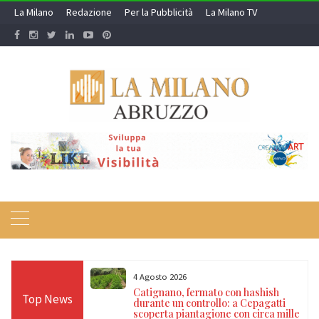
Skip
La Milano
Redazione
Per la Pubblicità
La Milano TV
to
content
4 Agosto 2026
nel mirino degli
Catignano, fermato con hashish
Top News
ne dopo tre
durante un controllo: a Cepagatti
onne
scoperta piantagione con circa mille