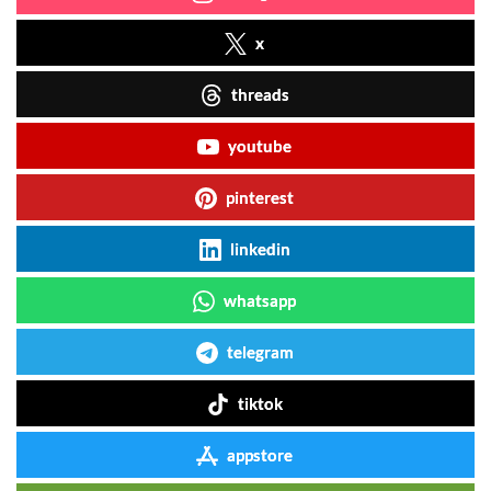
x
threads
youtube
pinterest
linkedin
whatsapp
telegram
tiktok
appstore