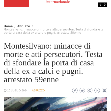
internazionale
Home
Abruzzo
Montesilvano: minacce di morte e atti persecutori. Testa di sfondare la
porta di casa della ex a calci e pugni. arrestato 59enne
Montesilvano: minacce di
morte e atti persecutori. Testa
di sfondare la porta di casa
della ex a calci e pugni.
arrestato 59enne
10 LUGLIO 2024
ABRUZZO