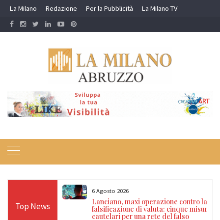
Skip
La Milano
Redazione
Per la Pubblicità
La Milano TV
to
content
6 Agosto 2026
i e violenza
Lanciano, maxi operazione contro la
Top News
a: scatta il
falsificazione di valuta: cinque misure
nto per un uomo
cautelari per una rete del falso