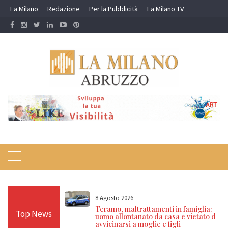
Skip
La Milano
Redazione
Per la Pubblicità
La Milano TV
to
content
8 Agosto 2026
o del territorio:
Teramo, maltrattamenti in famiglia:
Top News
vviata la
uomo allontanato da casa e vietato di
e aree degradate
avvicinarsi a moglie e figli