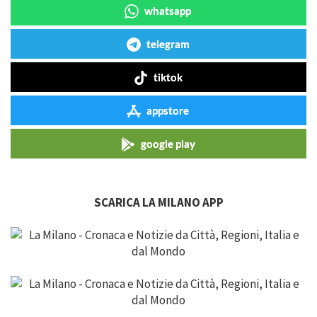
whatsapp
telegram
tiktok
appstore
google play
SCARICA LA MILANO APP