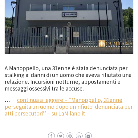
A Manoppello, una 31enne è stata denunciata per
stalking ai danni di un uomo che aveva rifiutato una
relazione. Incursioni notturne, appostamenti e
messaggi ossessivi tra le accuse.
…
continua a leggere – “Manoppello, 31enne
perseguita un uomo dopo un rifiuto: denunciata per
atti persecutori” – su LaMilano.it