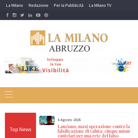
Skip
La Milano
Redazione
Per la Pubblicità
La Milano TV
to
content
6 Agosto 2026
i e violenza
Lanciano, maxi operazione contro la
Top News
a: scatta il
falsificazione di valuta: cinque misure
nto per un uomo
cautelari per una rete del falso