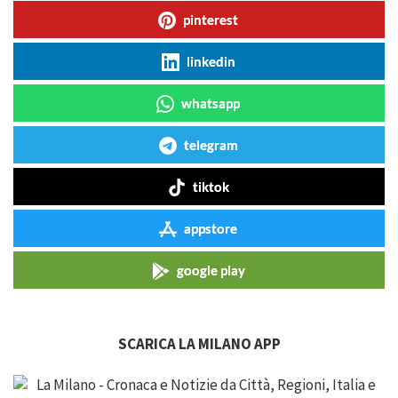
pinterest
linkedin
whatsapp
telegram
tiktok
appstore
google play
SCARICA LA MILANO APP