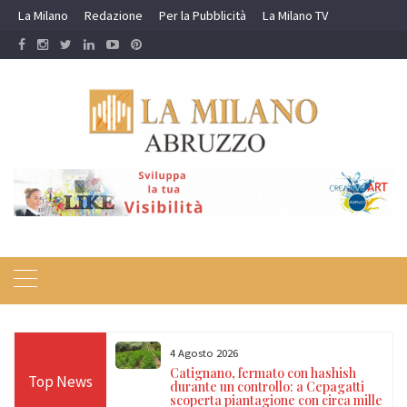
Skip
La Milano
Redazione
Per la Pubblicità
La Milano TV
to
content
31 Luglio 2026
on hashish
Teramo, aggredisce l’anziana madre:
Top News
a Cepagatti
53enne raggiunto dall’ammonimento
on circa mille
del Questore