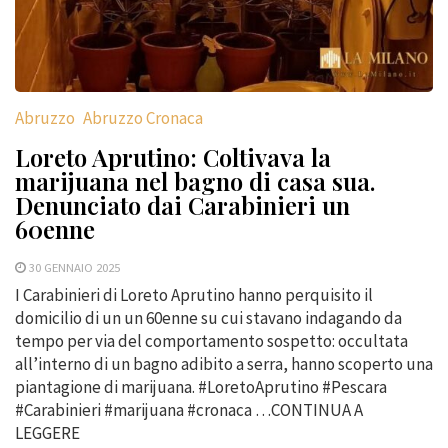
Abruzzo
Abruzzo Cronaca
Loreto Aprutino: Coltivava la
marijuana nel bagno di casa sua.
Denunciato dai Carabinieri un
60enne
30 GENNAIO 2025
I Carabinieri di Loreto Aprutino hanno perquisito il
domicilio di un un 60enne su cui stavano indagando da
tempo per via del comportamento sospetto: occultata
all’interno di un bagno adibito a serra, hanno scoperto una
piantagione di marijuana. #LoretoAprutino #Pescara
#Carabinieri #marijuana #cronaca …CONTINUA A
LEGGERE